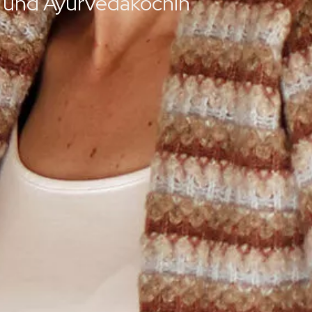
r- und Ayurvedaköchin