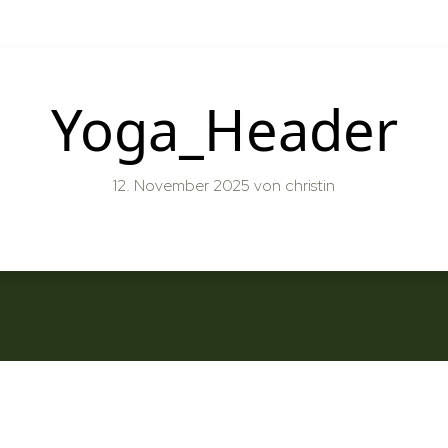
Yoga_Header
12. November 2025
von christin